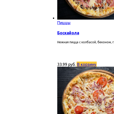
Пиццы
Боскайола
Нежная пицца с колбасой, беконом, г
33.99
руб.
В корзину