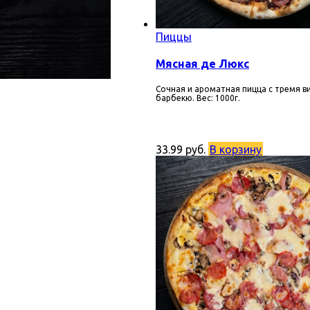
Пиццы
Мясная де Люкс
Cочная и ароматная пицца с тремя в
барбекю. Вес: 1000г.
33.99
руб.
В корзину